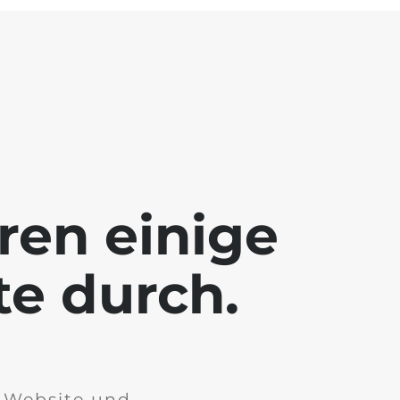
ren einige
te durch.
r Website und